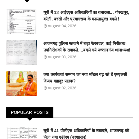
यूपी में 13 आईएएस अधिकारियों का तबादला... गोरखपुर,
बरेली, बस्ती और प्रयागराज के मंडलायुक्त बदले !
August 04, 2026
आजमगढ़ पुलिस महकमे में बड़ा फेरबदल, कई निरीक्षक-
उपनिरीक्षकों के तबादले....बदले गये कप्तानगंज थानाध्यक्ष!
August 03, 2026
क्या कार्यकर्ता सम्मान का नया मॉडल गढ़ रहे हैं एमएलसी
विजय बहादुर पाठक?
August 02, 2026
POPULAR POSTS
यूपी में 41 पीसीएस अधिकारियों के तबादले, आजमगढ़ को
मिला नया एडीएम (प्रशासन)