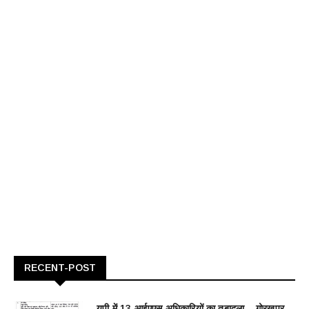
RECENT-POST
यूपी में 13 आईएएस अधिकारियों का तबादला... गोरखपुर,