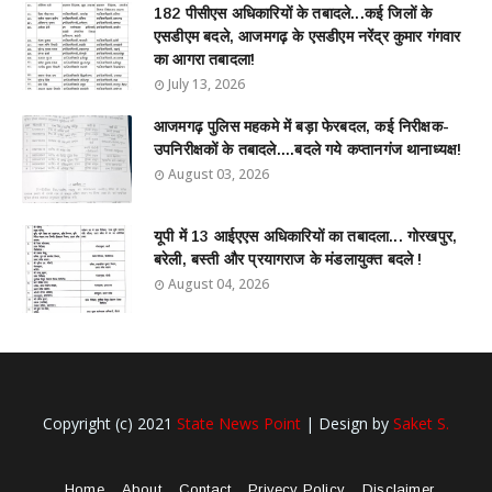
182 पीसीएस अधिकारियों के तबादले...कई जिलों के
एसडीएम बदले, आजमगढ़ के एसडीएम नरेंद्र कुमार गंगवार
का आगरा तबादला!
July 13, 2026
आजमगढ़ पुलिस महकमे में बड़ा फेरबदल, कई निरीक्षक-
उपनिरीक्षकों के तबादले....बदले गये कप्तानगंज थानाध्यक्ष!
August 03, 2026
यूपी में 13 आईएएस अधिकारियों का तबादला... गोरखपुर,
बरेली, बस्ती और प्रयागराज के मंडलायुक्त बदले !
August 04, 2026
Copyright (c) 2021
State News Point
| Design by
Saket S.
Home
About
Contact
Privecy Policy
Disclaimer