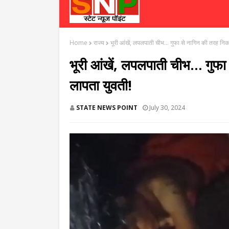
Home
राज्य
भूरी आंखें, लपलपाती चीभ… गुफा से नागिन की तरह निक
भूरी आंखें, लपलपाती चीभ… गुफा
लापता युवती!
STATE NEWS POINT
July 30, 2024