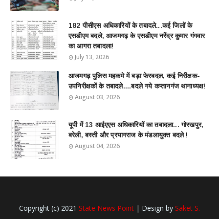
182 पीसीएस अधिकारियों के तबादले...कई जिलों के
एसडीएम बदले, आजमगढ़ के एसडीएम नरेंद्र कुमार गंगवार
का आगरा तबादला!
July 13, 2026
आजमगढ़ पुलिस महकमे में बड़ा फेरबदल, कई निरीक्षक-
उपनिरीक्षकों के तबादले....बदले गये कप्तानगंज थानाध्यक्ष!
August 03, 2026
यूपी में 13 आईएएस अधिकारियों का तबादला... गोरखपुर,
बरेली, बस्ती और प्रयागराज के मंडलायुक्त बदले !
August 04, 2026
Copyright (c) 2021
State News Point
| Design by
Saket S.