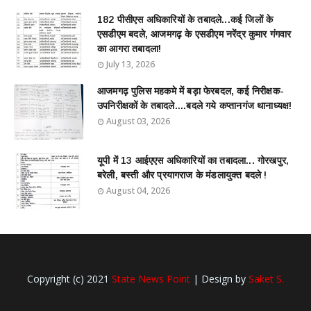
182 पीसीएस अधिकारियों के तबादले...कई जिलों के
एसडीएम बदले, आजमगढ़ के एसडीएम नरेंद्र कुमार गंगवार
का आगरा तबादला!
July 13, 2026
आजमगढ़ पुलिस महकमे में बड़ा फेरबदल, कई निरीक्षक-
उपनिरीक्षकों के तबादले....बदले गये कप्तानगंज थानाध्यक्ष!
August 03, 2026
यूपी में 13 आईएएस अधिकारियों का तबादला... गोरखपुर,
बरेली, बस्ती और प्रयागराज के मंडलायुक्त बदले !
August 04, 2026
Copyright (c) 2021
State News Point
| Design by
Saket S.