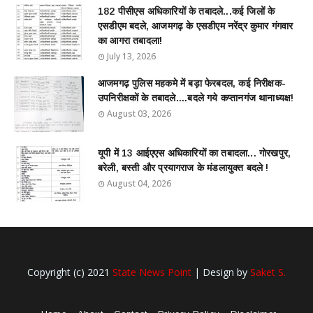
182 पीसीएस अधिकारियों के तबादले...कई जिलों के
एसडीएम बदले, आजमगढ़ के एसडीएम नरेंद्र कुमार गंगवार
का आगरा तबादला!
July 13, 2026
आजमगढ़ पुलिस महकमे में बड़ा फेरबदल, कई निरीक्षक-
उपनिरीक्षकों के तबादले....बदले गये कप्तानगंज थानाध्यक्ष!
August 03, 2026
यूपी में 13 आईएएस अधिकारियों का तबादला... गोरखपुर,
बरेली, बस्ती और प्रयागराज के मंडलायुक्त बदले !
August 04, 2026
Copyright (c) 2021
State News Point
| Design by
Saket S.