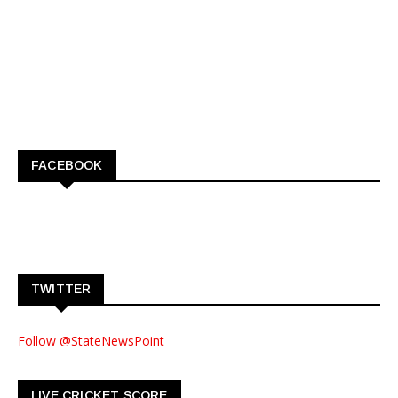
FACEBOOK
TWITTER
Follow @StateNewsPoint
LIVE CRICKET SCORE