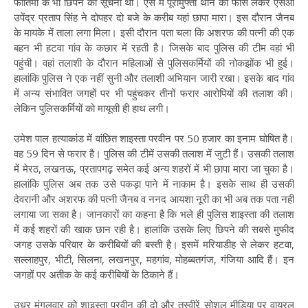
फातिमा के भी छिपने की सूचना थी। ऐसे में पूरामुफ्ती थाने की फोर्स लेकर एसओ
उपेंद्र प्रताप सिंह ने दोपहर दो बजे के करीब यहां छापा मारा। इस दौरान जैनब
के मायके में ताला लगा मिला। इसी दौरान पता चला कि अशरफ की पत्नी की एक
बहन भी हटवा गांव के कछार में रहती है। जिसके बाद पुलिस की टीम वहां भी
पहुंची। वहां तलाशी के दौरान महिलाओं से पुलिसकर्मियों की नोकझोंक भी हुई।
हालांकि पुलिस ने एक नहीं सुनी और तलाशी अभियान जारी रखा। इसके बाद गांव
में अन्य संभावित जगहों पर भी पहुंचकर तीनों फरार आरोपियों की तलाश की।
लेकिन पुलिसकर्मियों को मायूसी ही हाथ लगी।
उमेश पाल हत्याकांड में वांछित शाइस्ता परवीन पर 50 हजार का इनाम घोषित है।
वह 59 दिन से फरार है। पुलिस की टीमें उसकी तलाश में जुटी हैं। उसकी तलाश
में मेरठ, लखनऊ, प्रतापगढ़ समेत कई अन्य शहरों में भी छापा मारा जा चुका है।
हालांकि पुलिस अब तक उसे पकड़ा पाने में नाकाम है। इसके साथ ही उसकी
देवरानी और अशरफ की पत्नी जैनब व ननद आयशा नूरी का भी अब तक पता नहीं
लगाया जा सका है। जानकारों का कहना है कि भले ही पुलिस शाइस्ता की तलाश
में कई शहरों की खाक छान रही है। हालांकि उसके लिए छिपने की सबसे मुफीद
जगह उसके परिवार के करीबियों की बस्ती है। इसमें मरियाडीह से लेकर हटवा,
सल्लाहपुर, भीटी, सिलना, लखनपुर, महगांव, मोहब्बतगंज, गंजिया आदि हैं। इन
जगहों पर अतीक के कई करीबियों के ठिकाने हैं।
उधर मंगलवार को शाइस्ता परवीन की दो और तस्वीरें सोशल मीडिया पर वायरल