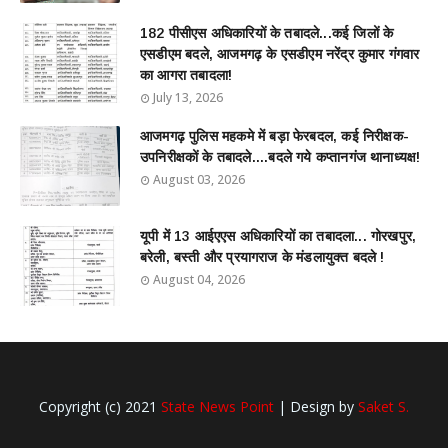
182 पीसीएस अधिकारियों के तबादले...कई जिलों के
एसडीएम बदले, आजमगढ़ के एसडीएम नरेंद्र कुमार गंगवार
का आगरा तबादला!
July 13, 2026
आजमगढ़ पुलिस महकमे में बड़ा फेरबदल, कई निरीक्षक-
उपनिरीक्षकों के तबादले....बदले गये कप्तानगंज थानाध्यक्ष!
August 03, 2026
यूपी में 13 आईएएस अधिकारियों का तबादला... गोरखपुर,
बरेली, बस्ती और प्रयागराज के मंडलायुक्त बदले !
August 04, 2026
Copyright (c) 2021
State News Point
| Design by
Saket S.