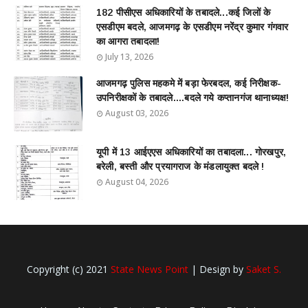
182 पीसीएस अधिकारियों के तबादले...कई जिलों के
एसडीएम बदले, आजमगढ़ के एसडीएम नरेंद्र कुमार गंगवार
का आगरा तबादला!
July 13, 2026
आजमगढ़ पुलिस महकमे में बड़ा फेरबदल, कई निरीक्षक-
उपनिरीक्षकों के तबादले....बदले गये कप्तानगंज थानाध्यक्ष!
August 03, 2026
यूपी में 13 आईएएस अधिकारियों का तबादला... गोरखपुर,
बरेली, बस्ती और प्रयागराज के मंडलायुक्त बदले !
August 04, 2026
Copyright (c) 2021
State News Point
| Design by
Saket S.