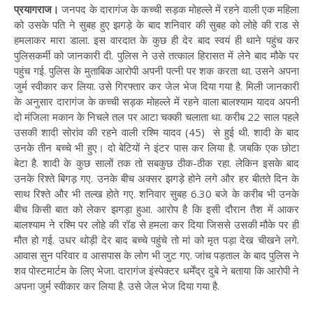
प्रयागराज।
जनपद के दारागंज के कच्ची सड़क मोहल्ले में रहने वाली एक महिला
को उसके पति ने सुबह हुए झगड़े के बाद शनिवार की सुबह को लोहे की राड से
हमलाकर मारा डाला. इस वारदात के कुछ ही देर बाद स्वयं ही थाने पहुंच कर
पुलिसकर्मी को जानकारी दी. पुलिस ने उसे तत्काल हिरासत में लेनेे बाद मौके पर
पहुंच गई. पुलिस के मुताबिक आरोपी अपनी पत्नी पर शक करता था. उसने अपना
जुर्म स्वीकार कर लिया. उसे गिरफ्तार कर जेल भेज दिया गया है. मिली जानकारी
के अनुसार दारागंज के कच्ची सड़क मोहल्ले में रहने वाला बालश्याम यादव अपनी
दो मंजिला मकान के निचले तल पर आटा चक्की चलाता था. करीब 22 साल पहले
उसकी शादी सोरांव की रहने वाली रश्मि यादव (45) से हुई थी. शादी के बाद
उनके तीन बच्चे भी हुए। दो बेटियों ने इंटर पास कर लिया है. जबकि एक छोटा
बेटा है. शादी के कुछ सालों तक तो सबकुछ ठीक-ठीक रहा. लेकिन इसके बाद
उनके रिश्ते बिगड़ गए. उनके बीच अक्सर झगड़े होने लगे और हर बीतते दिन के
साथ रिश्ते और भी तल्ख होते गए. शनिवार सुबह 6.30 बजे के करीब भी उनके
बीच किसी बात को लेकर झगड़ा हुआ. आरोप है कि इसी दौरान तैश में आकर
बालश्याम ने रश्मि पर लोहे की रॉड से हमला कर दिया जिससे उसकी मौके पर ही
मौत हो गई. उधर थोड़ी देर बाद बच्चे पहुंचे तो मां को मृत पड़ा देख चीखने लगे.
आवास सुन परिवार व आसपास के लोग भी जुट गए. जांच पड़ताल के बाद पुलिस ने
शव पोस्टमार्टम के लिए भेजा. दारागंज इंस्पेक्टर धर्मेंद्र दुबे ने बताया कि आरोपी ने
अपना जुर्म स्वीकार कर लिया है. उसे जेल भेज दिया गया है.