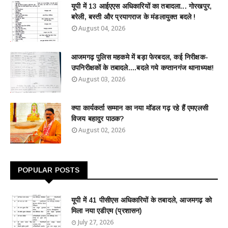
यूपी में 13 आईएएस अधिकारियों का तबादला... गोरखपुर,
बरेली, बस्ती और प्रयागराज के मंडलायुक्त बदले !
August 04, 2026
आजमगढ़ पुलिस महकमे में बड़ा फेरबदल, कई निरीक्षक-
उपनिरीक्षकों के तबादले....बदले गये कप्तानगंज थानाध्यक्ष!
August 03, 2026
क्या कार्यकर्ता सम्मान का नया मॉडल गढ़ रहे हैं एमएलसी
विजय बहादुर पाठक?
August 02, 2026
POPULAR POSTS
यूपी में 41 पीसीएस अधिकारियों के तबादले, आजमगढ़ को
मिला नया एडीएम (प्रशासन)
July 27, 2026