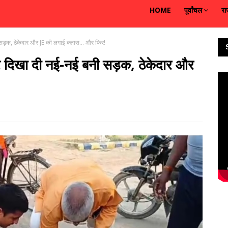
HOME
पूर्वांचल
रा
़क, ठेकेदार और JE की लगाई क्लास... और फिर!
दिखा दी नई-नई बनी सड़क, ठेकेदार और